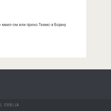
е маил-ом или преко Теамс-а Бојану
, SRBIJA