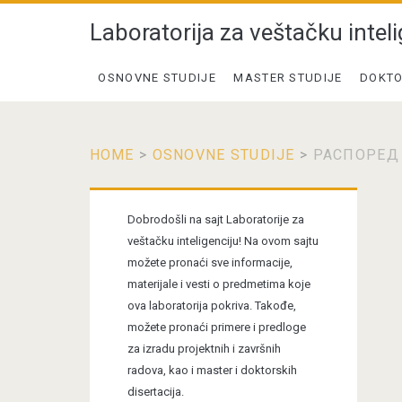
Laboratorija za veštačku inteli
OSNOVNE STUDIJE
MASTER STUDIJE
DOKTO
HOME
>
OSNOVNE STUDIJE
>
РАСПОРЕД 
Primary
Dobrodošli na sajt Laboratorije za
Sidebar
veštačku inteligenciju! Na ovom sajtu
možete pronaći sve informacije,
materijale i vesti o predmetima koje
ova laboratorija pokriva. Takođe,
možete pronaći primere i predloge
za izradu projektnih i završnih
radova, kao i master i doktorskih
disertacija.