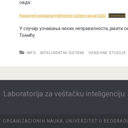
овде:
Raspored-polaganja-Inteligentni-sistemi-januar-2022
Download
У случају уочавања неких неправилности, јавити с
Томићу.
INFO
INTELIGENTNI SISTEMI
OSNOVNE STUDIJE
Laboratorija za veštačku inteligenciju
T ORGANIZACIONIH NAUKA, UNIVERZITET U BEOGRADU