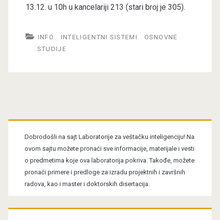
13.12. u 10h u kancelariji 213 (stari broj je 305).
INFO
INTELIGENTNI SISTEMI
OSNOVNE
STUDIJE
Primary
Sidebar
Dobrodošli na sajt Laboratorije za veštačku inteligenciju! Na
ovom sajtu možete pronaći sve informacije, materijale i vesti
o predmetima koje ova laboratorija pokriva. Takođe, možete
pronaći primere i predloge za izradu projektnih i završnih
radova, kao i master i doktorskih disertacija.