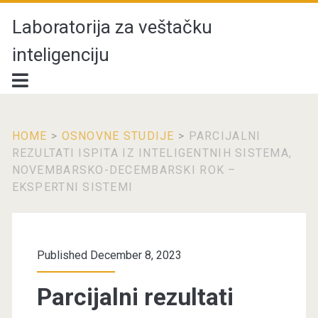
Laboratorija za veštačku
inteligenciju
HOME
>
OSNOVNE STUDIJE
>
PARCIJALNI
REZULTATI ISPITA IZ INTELIGENTNIH SISTEMA,
NOVEMBARSKO-DECEMBARSKI ROK –
EKSPERTNI SISTEMI
Published December 8, 2023
Parcijalni rezultati