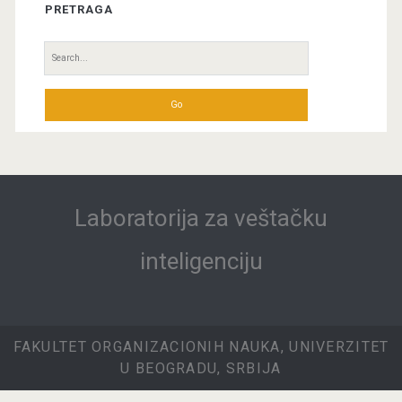
PRETRAGA
Search
for:
Laboratorija za veštačku
inteligenciju
FAKULTET ORGANIZACIONIH NAUKA, UNIVERZITET
U BEOGRADU, SRBIJA