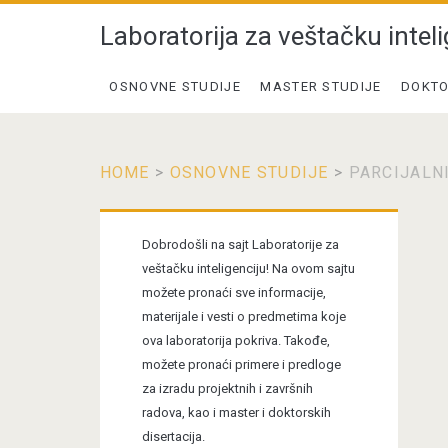
Laboratorija za veštačku inteli
OSNOVNE STUDIJE
MASTER STUDIJE
DOKTO
HOME
>
OSNOVNE STUDIJE
>
PARCIJALNI
Primary
Dobrodošli na sajt Laboratorije za
Sidebar
veštačku inteligenciju! Na ovom sajtu
možete pronaći sve informacije,
materijale i vesti o predmetima koje
ova laboratorija pokriva. Takođe,
možete pronaći primere i predloge
za izradu projektnih i završnih
radova, kao i master i doktorskih
disertacija.