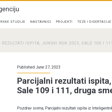
genciju
RSKE STUDIJE
NASTAVNICI
PROJEKTI
TEZE I DISERTACIJE
 REZULTATI ISPITA, JUNSKI ROK 2023, SALE 109 I 1
Published June 27, 2023
Parcijalni rezultati ispita
Sale 109 i 111, druga sm
Pozdrav svima, Parcijalni rezultati ispita iz Inteligent