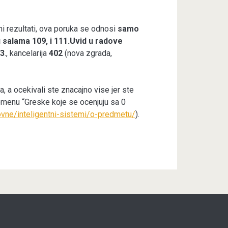
i rezultati, ova poruka se odnosi
samo
u salama 109, i 111.Uvid u radove
23
., kancelarija
402
(nova zgrada,
a, a ocekivali ste znacajno vise jer ste
menu “Greske koje se ocenjuju sa 0
novne/inteligentni-sistemi/o-predmetu/
).