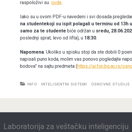
raspoloživi su
ovde
.
Iako su u ovom PDF-u navedeni i svi dosada pregledan
na studentekoji su ispit polagali u terminu od 13h 
samo za te studente
biće održan u
sredu, 28.06.20
poslednji sprat, levo od lifta), u
18:30
.
Napomena
: Ukoliko u spisku stoji da ste dobili 0 poen
napisali puno koda, molim vas ponovo pogledajte napo
bodova” na sajtu predmeta (
https://ai.fon.bg.ac.rs/os
INFO
INTELIGENTNI SISTEMI
OSNOVNE STUDIJE
Laboratorija za veštačku inteligenciju