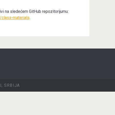
živi na sledećem GitHub repozitorijumu:
/class-materials
.
, SRBIJA