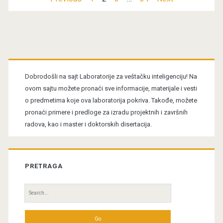
Posts
–
pagination
EKSPERTNI
SISTEMI
Primary
Jul
Sidebar
Dobrodošli na sajt Laboratorije za veštačku inteligenciju! Na
2024
ovom sajtu možete pronaći sve informacije, materijale i vesti
o predmetima koje ova laboratorija pokriva. Takođe, možete
pronaći primere i predloge za izradu projektnih i završnih
radova, kao i master i doktorskih disertacija.
PRETRAGA
Search
for: