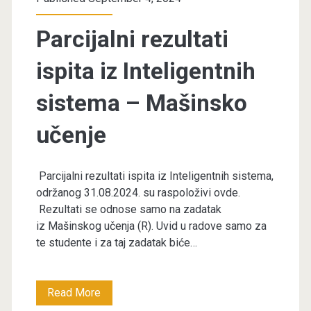
–
Parcijalni rezultati
Oktobarski
ispita iz Inteligentnih
rok
sistema – Mašinsko
(14.09.2024.)
učenje
Parcijalni rezultati ispita iz Inteligentnih sistema,
održanog 31.08.2024. su raspoloživi ovde.
Rezultati se odnose samo na zadatak
iz Mašinskog učenja (R). Uvid u radove samo za
te studente i za taj zadatak biće…
Parcijalni
Read More