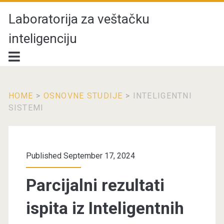
Laboratorija za veštačku
inteligenciju
HOME
>
OSNOVNE STUDIJE
>
INTELIGENTNI
SISTEMI
Category:
<span>Inteligentni
Published September 17, 2024
sistemi</span>
Parcijalni rezultati
ispita iz Inteligentnih