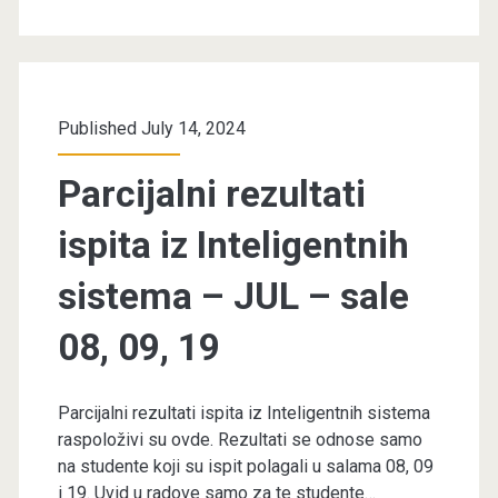
iz
Inteligentnih
sistema
–
Published July 14, 2024
JUL
Parcijalni rezultati
–
ispita iz Inteligentnih
sale
sistema – JUL – sale
11,
62
08, 09, 19
Parcijalni rezultati ispita iz Inteligentnih sistema
raspoloživi su ovde. Rezultati se odnose samo
na studente koji su ispit polagali u salama 08, 09
i 19. Uvid u radove samo za te studente…