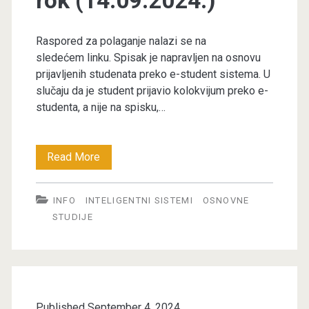
rok (14.09.2024.)
Raspored za polaganje nalazi se na
sledećem linku. Spisak je napravljen na osnovu
prijavljenih studenata preko e-student sistema. U
slučaju da je student prijavio kolokvijum preko e-
studenta, a nije na spisku,…
Raspored
Read More
za
INFO
INTELIGENTNI SISTEMI
OSNOVNE
polaganje
STUDIJE
ispita
iz
Inteligentnih
sistema
Published September 4, 2024