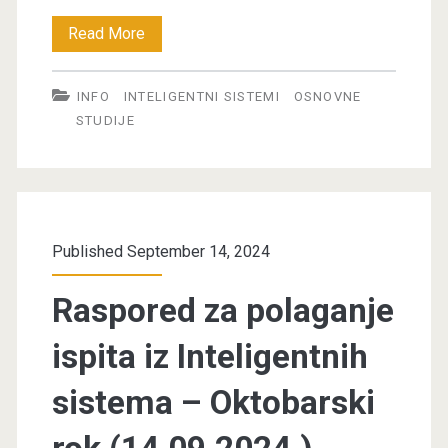
Parcijalni
Read More
rezultati
INFO
INTELIGENTNI SISTEMI
OSNOVNE
ispita
STUDIJE
iz
Inteligentnih
sistema
–
Published September 14, 2024
EKSPERTNI
Raspored za polaganje
SISTEMI
ispita iz Inteligentnih
Oktobar
sistema – Oktobarski
2024