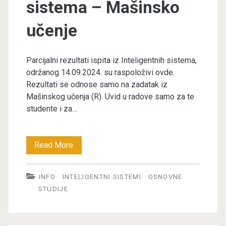
sistema – Mašinsko
učenje
Parcijalni rezultati ispita iz Inteligentnih sistema,
održanog 14.09.2024. su raspoloživi ovde.
Rezultati se odnose samo na zadatak iz
Mašinskog učenja (R). Uvid u radove samo za te
studente i za…
Parcijalni
Read More
rezultati
INFO
INTELIGENTNI SISTEMI
OSNOVNE
ispita
STUDIJE
iz
Inteligentnih