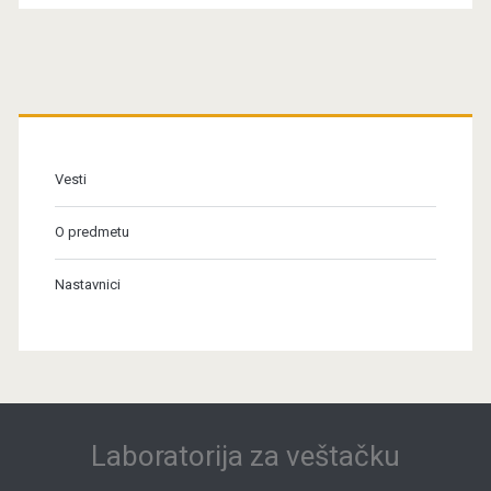
Primary
Sidebar
Vesti
O predmetu
Nastavnici
Laboratorija za veštačku