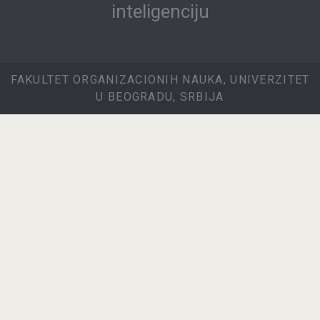
inteligenciju
FAKULTET ORGANIZACIONIH NAUKA, UNIVERZITET
U BEOGRADU, SRBIJA