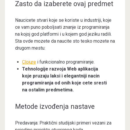
Zasto da izaberete ovaj predmet
Naucicete stvari koje se koriste u industriji, koje
ce vam puno poboljsati znanje iz programiranja
na kojoj god platformi i u kojem god jeziku radili.
Sta ovde mozete da naucite sto tesko mozete na
drugom mestu:
Clojure
i funkcionalno programiranje.
Tehnologije razvoja Web aplikacija
koje pruzaju laksi i elegantniji nacin
programiranja od onih koje cete sresti
na ostalim predmetima.
Metode izvođenja nastave
Predavanja: Praktični studijski primeri vezani za
pojedine projekte otvorenog koda.