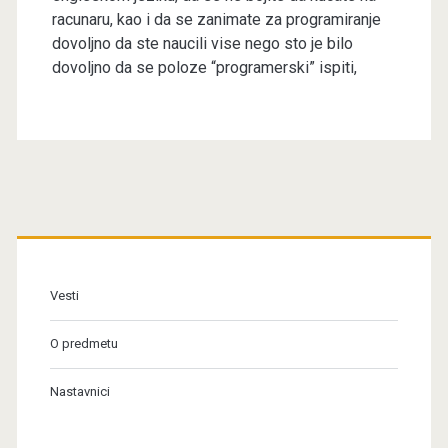
racunaru, kao i da se zanimate za programiranje
dovoljno da ste naucili vise nego sto je bilo
dovoljno da se poloze “programerski” ispiti,
Primary
Sidebar
Vesti
O predmetu
Nastavnici