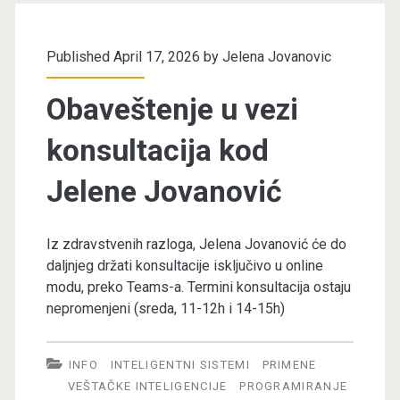
Published April 17, 2026 by
Jelena Jovanovic
Obaveštenje u vezi
konsultacija kod
Jelene Jovanović
Iz zdravstvenih razloga, Jelena Jovanović će do
daljnjeg držati konsultacije isključivo u online
modu, preko Teams-a. Termini konsultacija ostaju
nepromenjeni (sreda, 11-12h i 14-15h)
INFO
INTELIGENTNI SISTEMI
PRIMENE
VEŠTAČKE INTELIGENCIJE
PROGRAMIRANJE