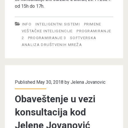
od 15h do 17h.
INFO
INTELIGENTNI SISTEMI
PRIMENE
VEŠTAČKE INTELIGENCIJE
PROGRAMIRANJE
2
PROGRAMIRANJE 3
SOFTVERSKA
ANALIZA DRUŠTVENIH MREŽA
Published May 30, 2018 by
Jelena Jovanovic
Obaveštenje u vezi
konsultacija kod
Jelene Jovanović