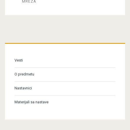
MREŽA
Primary
Sidebar
Vesti
O predmetu
Nastavnici
Materijali sa nastave