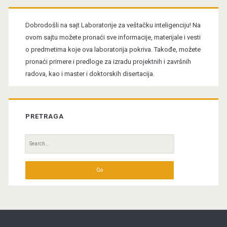
Primary
Sidebar
Dobrodošli na sajt Laboratorije za veštačku inteligenciju! Na
ovom sajtu možete pronaći sve informacije, materijale i vesti
o predmetima koje ova laboratorija pokriva. Takođe, možete
pronaći primere i predloge za izradu projektnih i završnih
radova, kao i master i doktorskih disertacija.
PRETRAGA
Search
for: