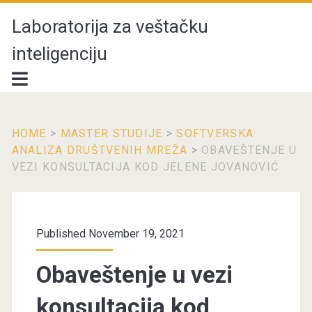
Laboratorija za veštačku
inteligenciju
HOME
>
MASTER STUDIJE
>
SOFTVERSKA
ANALIZA DRUŠTVENIH MREŽA
>
OBAVEŠTENJE U
VEZI KONSULTACIJA KOD JELENE JOVANOVIĆ
Published November 19, 2021
Obaveštenje u vezi
konsultacija kod