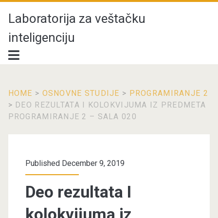
Laboratorija za veštačku
inteligenciju
HOME
>
OSNOVNE STUDIJE
>
PROGRAMIRANJE 2
>
DEO REZULTATA I KOLOKVIJUMA IZ PREDMETA
PROGRAMIRANJE 2 – SALA 020
Published December 9, 2019
Deo rezultata I
kolokvijuma iz