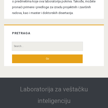
o predmetima koje ova laboratorija pokriva. Takođe, možete
pronaći primere i predloge za izradu projektnih i završnih
radova, kao i master i doktorskih disertacija.
PRETRAGA
Search
for:
Laboratorija za veštačku
inteligenciju