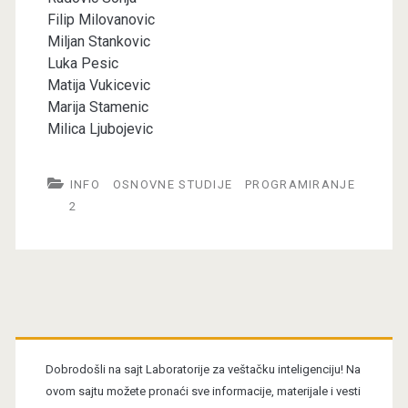
Filip Milovanovic
Miljan Stankovic
Luka Pesic
Matija Vukicevic
Marija Stamenic
Milica Ljubojevic
INFO
OSNOVNE STUDIJE
PROGRAMIRANJE
2
Primary
Sidebar
Dobrodošli na sajt Laboratorije za veštačku inteligenciju! Na
ovom sajtu možete pronaći sve informacije, materijale i vesti