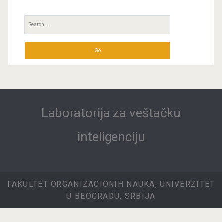
Search
for:
Laboratorija za veštačku
inteligenciju
FAKULTET ORGANIZACIONIH NAUKA, UNIVERZITET
U BEOGRADU, SRBIJA