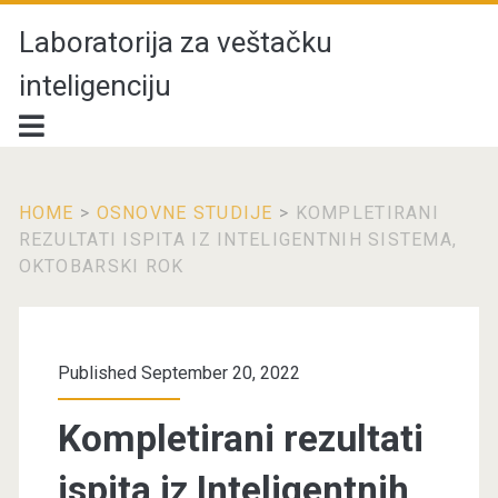
Laboratorija za veštačku
inteligenciju
HOME
>
OSNOVNE STUDIJE
>
KOMPLETIRANI
REZULTATI ISPITA IZ INTELIGENTNIH SISTEMA,
OKTOBARSKI ROK
Published September 20, 2022
Kompletirani rezultati
ispita iz Inteligentnih