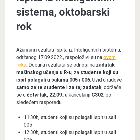
sistema, oktobarski
rok
Ažurirani rezultati ispita iz Inteligentnih sistema,
održanog 17.09.2022., raspoloživi su na
ovom
linku
. Dopuna rezultata se odnosi na
zadatak
mašinskog učenja u R-u
, za
studente koji su
ispit polagali u salama 005 i 006
. Uvid u radove
samo za te studente i za taj zadatak
, održaće
se u
četvrtak, 22.09
., u kancelariji
C302
, po
sledećem rasporedu:
11:30h, studenti koji su polagali ispit u sali
005
12:30h, studenti koji su polagali ispit u sali
006