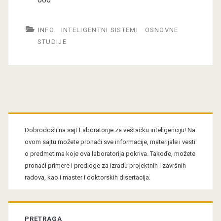
INFO
INTELIGENTNI SISTEMI
OSNOVNE
STUDIJE
Primary
Sidebar
Dobrodošli na sajt Laboratorije za veštačku inteligenciju! Na
ovom sajtu možete pronaći sve informacije, materijale i vesti
o predmetima koje ova laboratorija pokriva. Takođe, možete
pronaći primere i predloge za izradu projektnih i završnih
radova, kao i master i doktorskih disertacija.
PRETRAGA