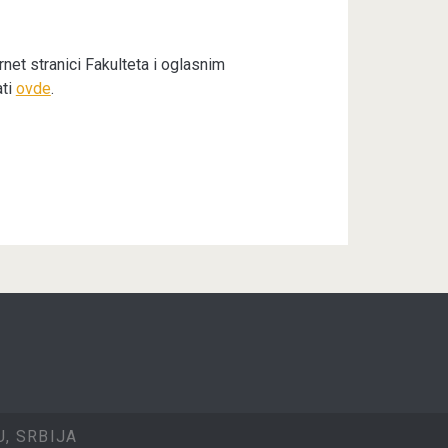
rnet stranici Fakulteta i oglasnim
ati
ovde
.
, SRBIJA