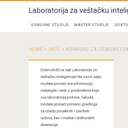
Laboratorija za veštačku inteli
OSNOVNE STUDIJE
MASTER STUDIJE
DOKTO
HOME
>
INFO
>
KONKURS ZA DEMONSTRA
Primary
Dobrodošli na sajt Laboratorije za
Sidebar
veštačku inteligenciju! Na ovom sajtu
možete pronaći sve informacije,
materijale i vesti o predmetima koje
ova laboratorija pokriva. Takođe,
možete pronaći primere i predloge
za izradu projektnih i završnih
radova, kao i master i doktorskih
disertacija.