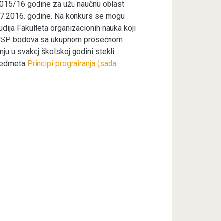
2015/16 godine za užu naučnu oblast
07.2016. godine. Na konkurs se mogu
udija Fakulteta organizacionih nauka koji
20 ESP bodova sa ukupnom prosečnom
u u svakoj školskoj godini stekli
predmeta
Principi prograiranja (sada