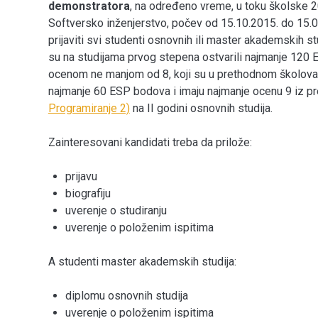
demonstratora
, na određeno vreme, u toku školske 
Softversko inženjerstvo, počev od 15.10.2015. do 15.
prijaviti svi studenti osnovnih ili master akademskih st
su na studijama prvog stepena ostvarili najmanje 1
ocenom ne manjom od 8, koji su u prethodnom školovanj
najmanje 60 ESP bodova i imaju najmanje ocenu 9 iz 
Programiranje 2)
na II godini osnovnih studija.
Zainteresovani kandidati treba da prilože:
prijavu
biografiju
uverenje o studiranju
uverenje o položenim ispitima
A studenti master akademskih studija:
diplomu osnovnih studija
uverenje o položenim ispitima