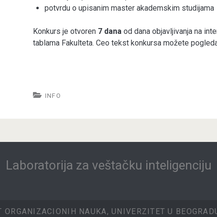
potvrdu o upisanim master akademskim studijama
Konkurs je otvoren
7 dana
od dana objavljivanja na inte
tablama Fakulteta. Ceo tekst konkursa možete pogled
INFO
Laboratorija za veštačku inteligenciju
T ORGANIZACIONIH NAUKA, UNIVERZITET U BEOGRADU