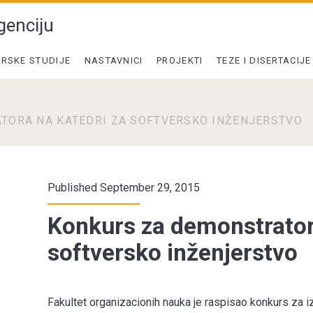
genciju
RSKE STUDIJE
NASTAVNICI
PROJEKTI
TEZE I DISERTACIJE
TORA NA KATEDRI ZA SOFTVERSKO INŽENJERSTVO
Published September 29, 2015
Konkurs za demonstrator
softversko inženjerstvo
Fakultet organizacionih nauka je raspisao konkurs za 