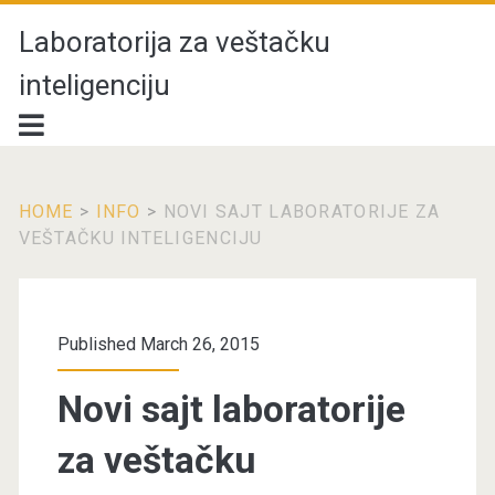
Laboratorija za veštačku
inteligenciju
HOME
>
INFO
>
NOVI SAJT LABORATORIJE ZA
VEŠTAČKU INTELIGENCIJU
Published March 26, 2015
Novi sajt laboratorije
za veštačku