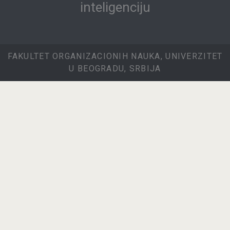
inteligenciju
FAKULTET ORGANIZACIONIH NAUKA, UNIVERZITET
U BEOGRADU, SRBIJA