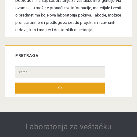
Dobrodošli na sajt Laboratorije za veštačku inteligenciju! Na
ovom sajtu možete pronaći sve informacije, materijale i vesti
o predmetima koje ova laboratorija pokriva. Takođe, možete
pronaći primere i predloge za izradu projektnih i završnih
radova, kao i master i doktorskih disertacija.
PRETRAGA
Search
for:
Laboratorija za veštačku