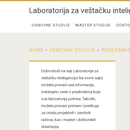
Laboratorija za veštačku inteli
OSNOVNE STUDIJE
MASTER STUDIJE
DOKTO
HOME
>
OSNOVNE STUDIJE
>
PROGRAMIR
Primary
Dobrodošli na sajt Laboratorije za
Sidebar
veštačku inteligenciju! Na ovom sajtu
možete pronaći sve informacije,
materijale i vesti o predmetima koje
ova laboratorija pokriva. Takođe,
možete pronaći primere i predloge
za izradu projektnih i završnih
radova, kao i master i doktorskih
disertacija.