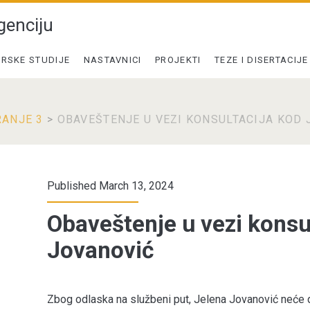
genciju
RSKE STUDIJE
NASTAVNICI
PROJEKTI
TEZE I DISERTACIJE
ANJE 3
>
OBAVEŠTENJE U VEZI KONSULTACIJA KOD 
Published March 13, 2024
Obaveštenje u vezi konsu
Jovanović
Zbog odlaska na službeni put, Jelena Jovanović neće dr