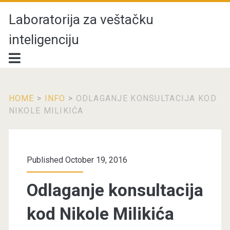
Laboratorija za veštačku
inteligenciju
HOME
>
INFO
>
ODLAGANJE KONSULTACIJA KOD
NIKOLE MILIKIĆA
Published October 19, 2016
Odlaganje konsultacija
kod Nikole Milikića