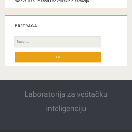
radova, kao i master i doktorskih disertacija.
PRETRAGA
Search
for:
Laboratorija za veštačku
inteligenciju