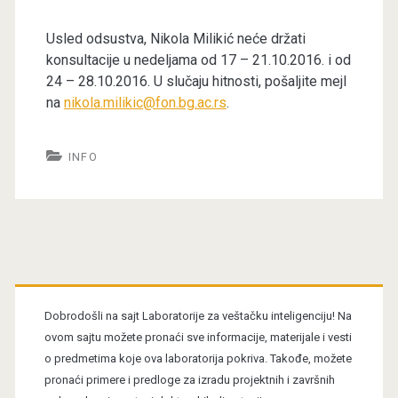
Usled odsustva, Nikola Milikić neće držati
konsultacije u nedeljama od 17 – 21.10.2016. i od
24 – 28.10.2016. U slučaju hitnosti, pošaljite mejl
na
nikola.milikic@fon.bg.ac.rs
.
INFO
Primary
Sidebar
Dobrodošli na sajt Laboratorije za veštačku inteligenciju! Na
ovom sajtu možete pronaći sve informacije, materijale i vesti
o predmetima koje ova laboratorija pokriva. Takođe, možete
pronaći primere i predloge za izradu projektnih i završnih