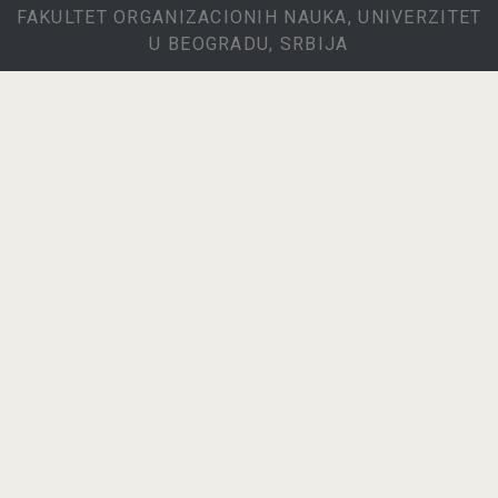
FAKULTET ORGANIZACIONIH NAUKA, UNIVERZITET
U BEOGRADU, SRBIJA