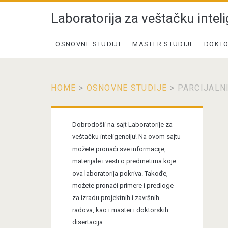
Laboratorija za veštačku inteli
OSNOVNE STUDIJE
MASTER STUDIJE
DOKTO
HOME
>
OSNOVNE STUDIJE
>
PARCIJALNI
Primary
Dobrodošli na sajt Laboratorije za
Sidebar
veštačku inteligenciju! Na ovom sajtu
možete pronaći sve informacije,
materijale i vesti o predmetima koje
ova laboratorija pokriva. Takođe,
možete pronaći primere i predloge
za izradu projektnih i završnih
radova, kao i master i doktorskih
disertacija.