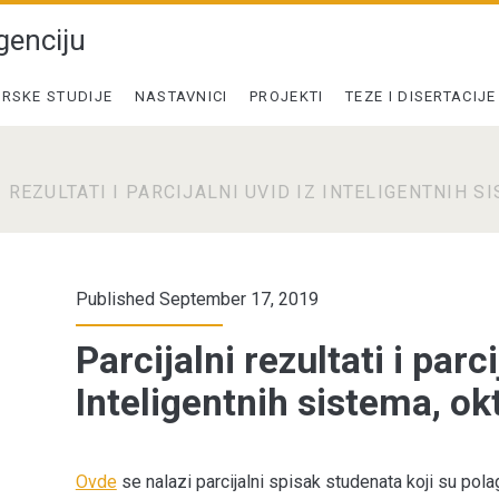
genciju
RSKE STUDIJE
NASTAVNICI
PROJEKTI
TEZE I DISERTACIJE
 REZULTATI I PARCIJALNI UVID IZ INTELIGENTNIH S
Published September 17, 2019
Parcijalni rezultati i parci
Inteligentnih sistema, o
Ovde
se nalazi parcijalni spisak studenata koji su polag