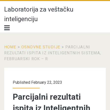
Laboratorija za veštačku
inteligenciju
HOME
>
OSNOVNE STUDIJE
>
PARCIJALNI
REZULTATI ISPITA IZ INTELIGENTNIH SISTEMA,
FEBRUARSKI ROK – R
Published February 22, 2023
Parcijalni rezultati
ispita iz Inteligentnih