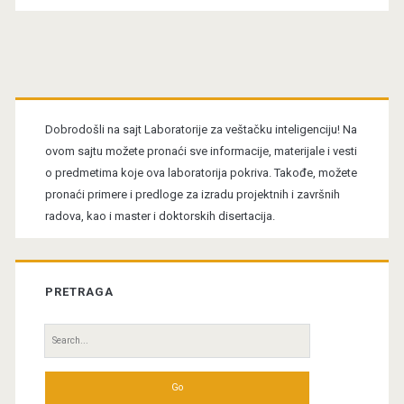
Primary
Sidebar
Dobrodošli na sajt Laboratorije za veštačku inteligenciju! Na
ovom sajtu možete pronaći sve informacije, materijale i vesti
o predmetima koje ova laboratorija pokriva. Takođe, možete
pronaći primere i predloge za izradu projektnih i završnih
radova, kao i master i doktorskih disertacija.
PRETRAGA
Search
for: