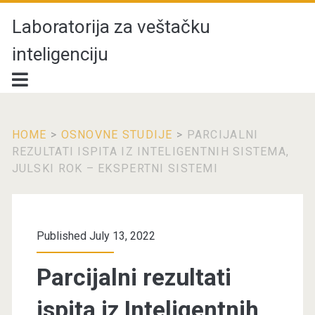
Laboratorija za veštačku
inteligenciju
HOME
>
OSNOVNE STUDIJE
>
PARCIJALNI
REZULTATI ISPITA IZ INTELIGENTNIH SISTEMA,
JULSKI ROK – EKSPERTNI SISTEMI
Published July 13, 2022
Parcijalni rezultati
ispita iz Inteligentnih