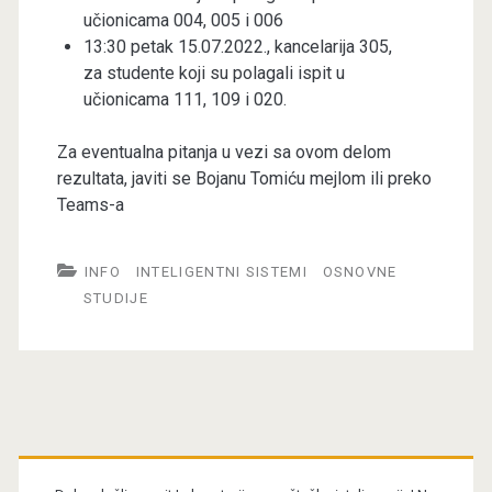
učionicama 004, 005 i 006
13:30 petak 15.07.2022., kancelarija 305,
za studente koji su polagali ispit u
učionicama 111, 109 i 020.
Za eventualna pitanja u vezi sa ovom delom
rezultata, javiti se Bojanu Tomiću mejlom ili preko
Teams-a
INFO
INTELIGENTNI SISTEMI
OSNOVNE
STUDIJE
Primary
Sidebar