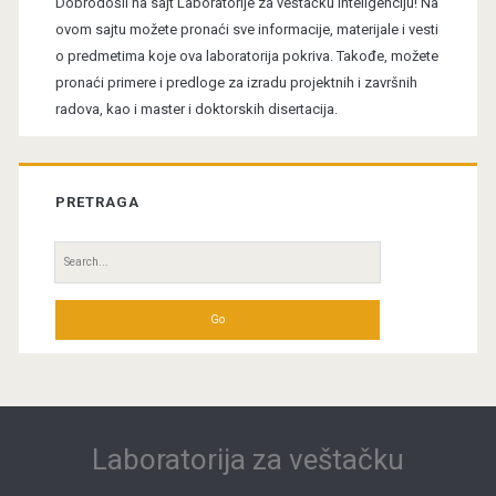
Dobrodošli na sajt Laboratorije za veštačku inteligenciju! Na
ovom sajtu možete pronaći sve informacije, materijale i vesti
o predmetima koje ova laboratorija pokriva. Takođe, možete
pronaći primere i predloge za izradu projektnih i završnih
radova, kao i master i doktorskih disertacija.
PRETRAGA
Search
for:
Laboratorija za veštačku