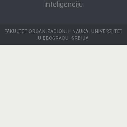
inteligenciju
FAKULTET ORGANIZACIONIH NAUKA, UNIVERZITET
U BEOGRADU, SRBIJA