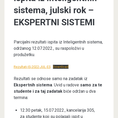
sistema, julski rok –
EKSPERTNI SISTEMI
Parcijalni rezultati ispita iz Inteligentnih sistema,
održanog 12.07.2022., su raspoloživi u
produžetku.
Rezultati-IS-2022-JUL-ES
Download
Rezultati se odnose samo na zadatak iz
Ekspertnih sistema
. Uvid u radove
samo za te
studente i za taj zadatak
biće održan u dva
termina:
12:30 petak, 15.07.2022., kancelarija 305,
za studente koji su polagali ispit u