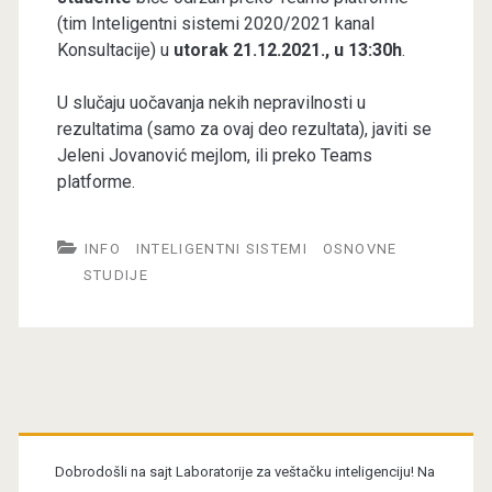
(tim Inteligentni sistemi 2020/2021 kanal
Konsultacije) u
utorak 21.12.2021., u 13:30h
.
U slučaju uočavanja nekih nepravilnosti u
rezultatima (samo za ovaj deo rezultata), javiti se
Jeleni Jovanović mejlom, ili preko Teams
platforme.
INFO
INTELIGENTNI SISTEMI
OSNOVNE
STUDIJE
Primary
Sidebar
Dobrodošli na sajt Laboratorije za veštačku inteligenciju! Na