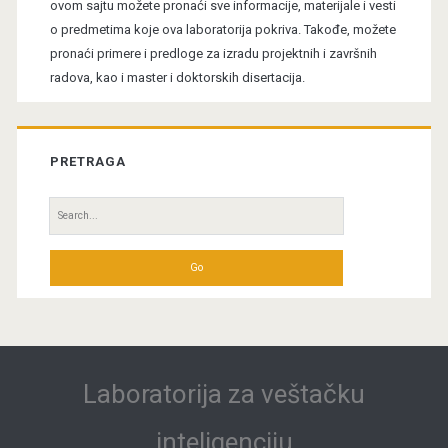
ovom sajtu možete pronaći sve informacije, materijale i vesti
o predmetima koje ova laboratorija pokriva. Takođe, možete
pronaći primere i predloge za izradu projektnih i završnih
radova, kao i master i doktorskih disertacija.
PRETRAGA
Search
for:
Laboratorija za veštačku
inteligenciju