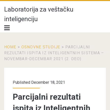
Laboratorija za veštačku
inteligenciju
HOME
>
OSNOVNE STUDIJE
>
PARCIJALNI
REZULTATI ISPITA IZ INTELIGENTNIH SISTEMA –
NOVEMBAR-DECEMBAR 2021 (2. DEO)
Published December 18, 2021
Parcijalni rezultati
ispita iz Inteligentnih