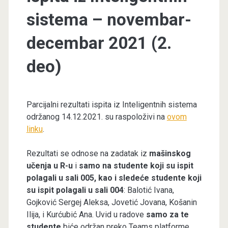
sistema – novembar-
decembar 2021 (2.
deo)
Parcijalni rezultati ispita iz Inteligentnih sistema
održanog 14.12.2021. su raspoloživi na
ovom
linku
.
Rezultati se odnose na zadatak iz
mašinskog
učenja u R-u
i
samo na studente koji su ispit
polagali u sali 005, kao i sledeće studente koji
su ispit polagali u sali 004
: Balotić Ivana,
Gojković Sergej Aleksa, Jovetić Jovana, Košanin
Ilija, i Kurćubić Ana. Uvid u radove
samo za te
studente
biće održan preko Teams platforme