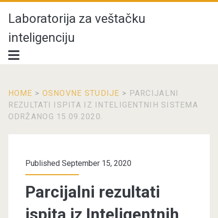
Laboratorija za veštačku
inteligenciju
HOME
>
OSNOVNE STUDIJE
>
PARCIJALNI
REZULTATI ISPITA IZ INTELIGENTNIH SISTEMA
ODRŽANOG 15.09.2020.
Published September 15, 2020
Parcijalni rezultati
ispita iz Inteligentnih