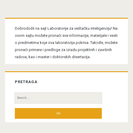
Primary
Sidebar
Dobrodošli na sajt Laboratorije za veštačku inteligenciju! Na
ovom sajtu možete pronaći sve informacije, materijale i vesti
o predmetima koje ova laboratorija pokriva. Takođe, možete
pronaći primere i predloge za izradu projektnih i završnih
radova, kao i master i doktorskih disertacija.
PRETRAGA
Search
for: