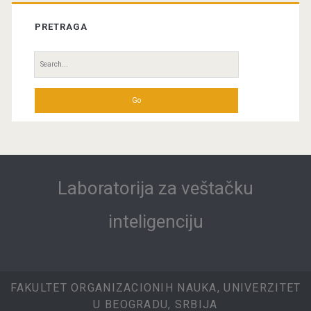
PRETRAGA
Search
for:
Laboratorija za veštačku
inteligenciju
FAKULTET ORGANIZACIONIH NAUKA, UNIVERZITET
U BEOGRADU, SRBIJA