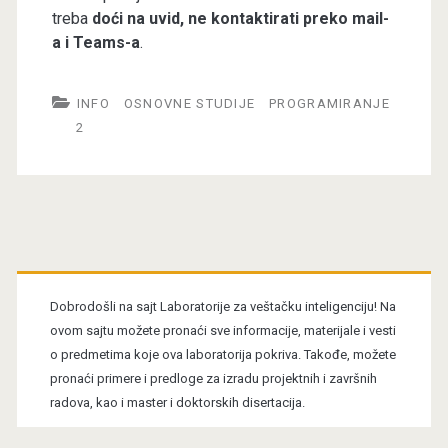
treba
doći na uvid, ne kontaktirati preko mail-
a i Teams-a
.
INFO
OSNOVNE STUDIJE
PROGRAMIRANJE
2
Primary
Sidebar
Dobrodošli na sajt Laboratorije za veštačku inteligenciju! Na
ovom sajtu možete pronaći sve informacije, materijale i vesti
o predmetima koje ova laboratorija pokriva. Takođe, možete
pronaći primere i predloge za izradu projektnih i završnih
radova, kao i master i doktorskih disertacija.