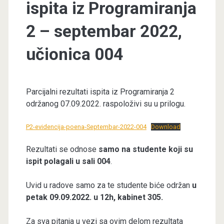
ispita iz Programiranja
2 – septembar 2022,
učionica 004
Parcijalni rezultati ispita iz Programiranja 2
održanog 07.09.2022. raspoloživi su u prilogu.
P2-evidencija-poena-Septembar-2022-004
Download
Rezultati se odnose
samo na studente koji su
ispit polagali u sali 004
.
Uvid u radove samo za te studente biće održan
u
petak 09.09.2022. u 12h, kabinet 305.
Za sva pitanja u vezi sa ovim delom rezultata