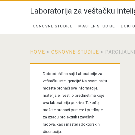
Laboratorija za veštačku inteli
OSNOVNE STUDIJE
MASTER STUDIJE
DOKTO
HOME
>
OSNOVNE STUDIJE
>
PARCIJALN
Primary
Dobrodošli na sajt Laboratorije za
Sidebar
veštačku inteligenciju! Na ovom sajtu
možete pronaći sve informacije,
materijale i vesti o predmetima koje
ova laboratorija pokriva. Takođe,
možete pronaći primere i predloge
za izradu projektnih i završnih
radova, kao i master i doktorskih
disertacija.