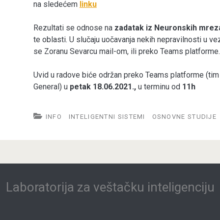
na sledećem
linku
Rezultati se odnose na
zadatak iz Neuronskih mrez
te oblasti. U slučaju uočavanja nekih nepravilnosti u v
se Zoranu Sevarcu mail-om, ili preko Teams platforme.
Uvid u radove biće održan preko Teams platforme (tim 
General) u
petak 18.06.2021.,
u terminu od
11h
INFO
INTELIGENTNI SISTEMI
OSNOVNE STUDIJE
Laboratorija za veštačku inteligenciju