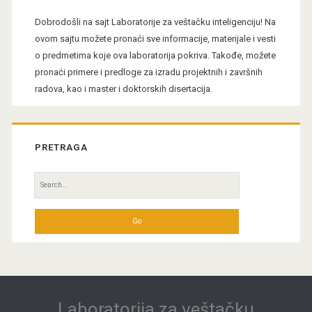
Sidebar
Dobrodošli na sajt Laboratorije za veštačku inteligenciju! Na
ovom sajtu možete pronaći sve informacije, materijale i vesti
o predmetima koje ova laboratorija pokriva. Takođe, možete
pronaći primere i predloge za izradu projektnih i završnih
radova, kao i master i doktorskih disertacija.
PRETRAGA
Search
for:
Laboratorija za veštačku