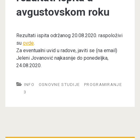
avgustovskom roku
Rezultati ispita održanog 20.08.2020. raspoloživi
su
ovde
.
Za eventualni uvid u radove, javiti se (na email)
Jeleni Jovanović najkasnije do ponedeljka,
24.08.2020.
INFO
OSNOVNE STUDIJE
PROGRAMIRANJE
3
Primary