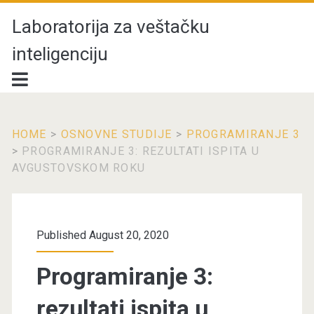
Laboratorija za veštačku
inteligenciju
HOME
>
OSNOVNE STUDIJE
>
PROGRAMIRANJE 3
>
PROGRAMIRANJE 3: REZULTATI ISPITA U
AVGUSTOVSKOM ROKU
Published August 20, 2020
Programiranje 3:
rezultati ispita u