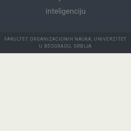
inteligenciju
FAKULTET ORGANIZACIONIH NAUKA, UNIVERZITET
U BEOGRADU, SRBIJA