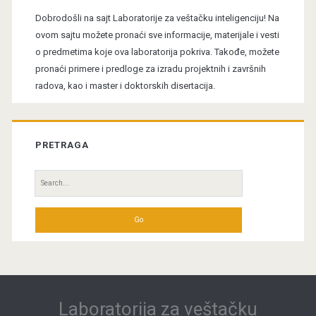
Sidebar
Dobrodošli na sajt Laboratorije za veštačku inteligenciju! Na
ovom sajtu možete pronaći sve informacije, materijale i vesti
o predmetima koje ova laboratorija pokriva. Takođe, možete
pronaći primere i predloge za izradu projektnih i završnih
radova, kao i master i doktorskih disertacija.
PRETRAGA
Search
for:
Laboratorija za veštačku