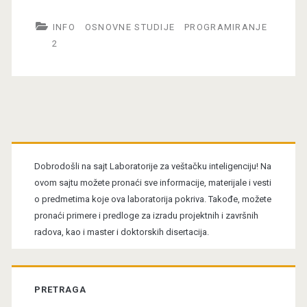
INFO
OSNOVNE STUDIJE
PROGRAMIRANJE
2
Primary
Sidebar
Dobrodošli na sajt Laboratorije za veštačku inteligenciju! Na
ovom sajtu možete pronaći sve informacije, materijale i vesti
o predmetima koje ova laboratorija pokriva. Takođe, možete
pronaći primere i predloge za izradu projektnih i završnih
radova, kao i master i doktorskih disertacija.
PRETRAGA