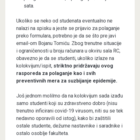
sata.
Ukoliko se neko od studenata eventualno ne
nalazi na spisku a jeste se prijavio za polaganje
preko formulara, potrebno je da se što pre javi
email-om Bojanu Tomiću. Zbog trenutne situacije
i ograničenosti u broju računara u okviru sala RC,
obavezno je da se studenti, ukoliko izlaze na
kolokvijum/ispit,
striktno pridržavaju ovog
rasporeda za polaganje kao i svih
preventivnih mera za suzbijanje epidemije.
Još jednom molilmo da na kolokvijum sada izađu
samo studenti koji su zdravstveno dobro (nisu
trenutno inficirani covid-19 virusom, niti su se tek
nedavno oporavili od istog), kako bi zaštitili
ostale studente, dežurne nastavnike i saradnike i
ostalo osoblje fakulteta.