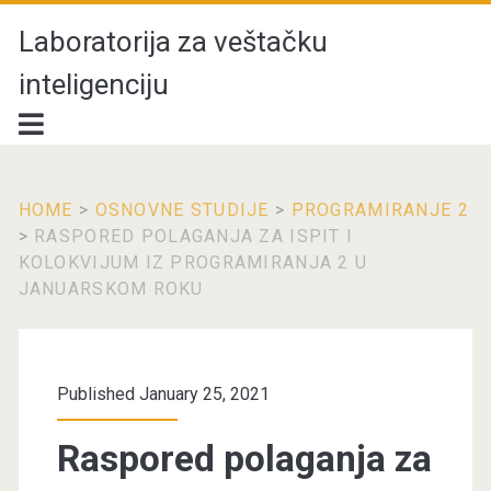
Laboratorija za veštačku
inteligenciju
HOME
>
OSNOVNE STUDIJE
>
PROGRAMIRANJE 2
>
RASPORED POLAGANJA ZA ISPIT I
KOLOKVIJUM IZ PROGRAMIRANJA 2 U
JANUARSKOM ROKU
Published January 25, 2021
Raspored polaganja za