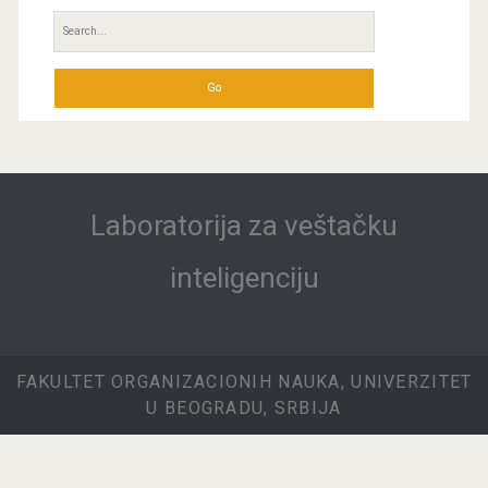
Search
for:
Laboratorija za veštačku
inteligenciju
FAKULTET ORGANIZACIONIH NAUKA, UNIVERZITET
U BEOGRADU, SRBIJA