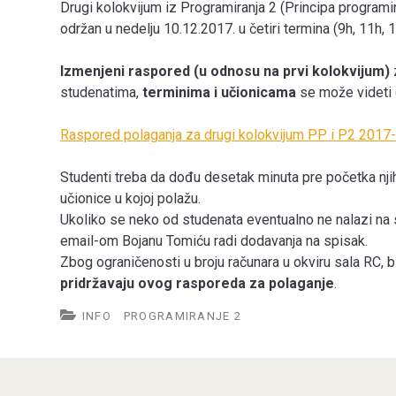
Drugi kolokvijum iz Programiranja 2 (Principa programi
održan u nedelju 10.12.2017. u četiri termina (9h, 11h, 1
Izmenjeni raspored (u odnosu na prvi kolokvijum)
studenatima,
terminima i učionicama
se može videti 
Raspored polaganja za drugi kolokvijum PP i P2 2017
Studenti treba da dođu desetak minuta pre početka nji
učionice u kojoj polažu.
Ukoliko se neko od studenata eventualno ne nalazi na s
email-om Bojanu Tomiću radi dodavanja na spisak.
Zbog ograničenosti u broju računara u okviru sala RC, b
pridržavaju ovog rasporeda za polaganje
.
INFO
PROGRAMIRANJE 2