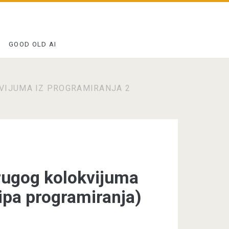
GOOD OLD AI
VIJUMA IZ PROGRAMIRANJA 2
rugog kolokvijuma
cipa programiranja)