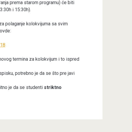
ranja prema starom programu) će biti
3:30h i 15:30h).
za polaganje kolokvijuma sa svim
ovde:
-18
hovog termina za kolokvijum i to ispred
pisku, potrebno je da se što pre javi
itno je da se studenti
striktno