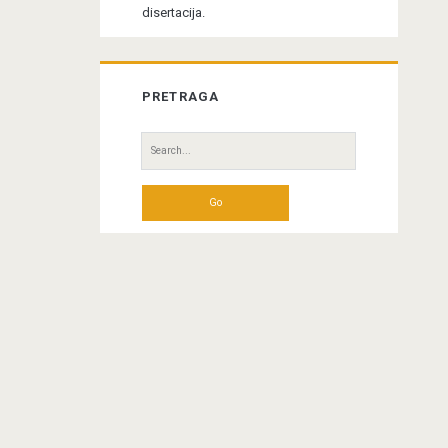
disertacija.
PRETRAGA
Search
for: