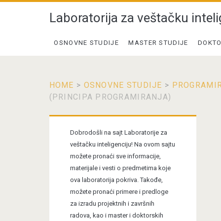
Laboratorija za veštačku inteli
OSNOVNE STUDIJE
MASTER STUDIJE
DOKTO
HOME
>
OSNOVNE STUDIJE
>
PROGRAMIR
(PRINCIPA PROGRAMIRANJA)
Primary
Dobrodošli na sajt Laboratorije za
Sidebar
veštačku inteligenciju! Na ovom sajtu
možete pronaći sve informacije,
materijale i vesti o predmetima koje
ova laboratorija pokriva. Takođe,
možete pronaći primere i predloge
za izradu projektnih i završnih
radova, kao i master i doktorskih