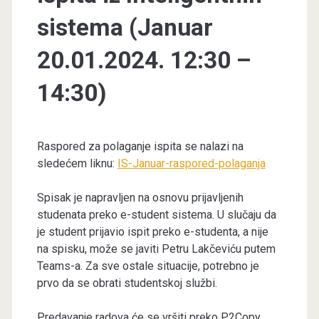
sistema (Januar
20.01.2024. 12:30 –
14:30)
Raspored za polaganje ispita se nalazi na
sledećem liknu:
IS-Januar-raspored-polaganja
Spisak je napravljen na osnovu prijavljenih
studenata preko e-student sistema. U slučaju da
je student prijavio ispit preko e-studenta, a nije
na spisku, može se javiti Petru Lakčeviću putem
Teams-a. Za sve ostale situacije, potrebno je
prvo da se obrati studentskoj službi.
Predavanje radova će se vršiti preko P2Copy