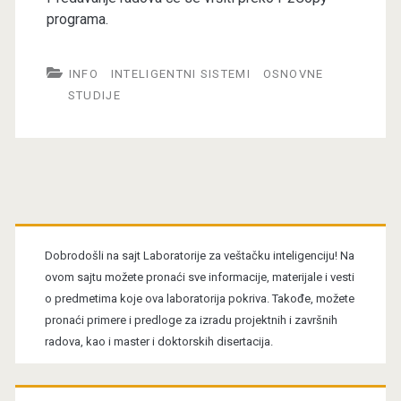
programa.
INFO
INTELIGENTNI SISTEMI
OSNOVNE
STUDIJE
Primary
Sidebar
Dobrodošli na sajt Laboratorije za veštačku inteligenciju! Na
ovom sajtu možete pronaći sve informacije, materijale i vesti
o predmetima koje ova laboratorija pokriva. Takođe, možete
pronaći primere i predloge za izradu projektnih i završnih
radova, kao i master i doktorskih disertacija.