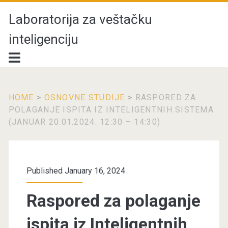
Laboratorija za veštačku
inteligenciju
HOME
>
OSNOVNE STUDIJE
>
RASPORED ZA
POLAGANJE ISPITA IZ INTELIGENTNIH SISTEMA
(JANUAR 20.01.2024. 12:30 – 14:30)
Published January 16, 2024
Raspored za polaganje
ispita iz Inteligentnih