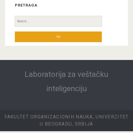
PRETRAGA
Search
for:
Laboratorija za veštačku
inteligenciju
FAKULTET ORGANIZACIONIH NAUKA, UNIVERZITET
U BEOGRADU, SRBIJA