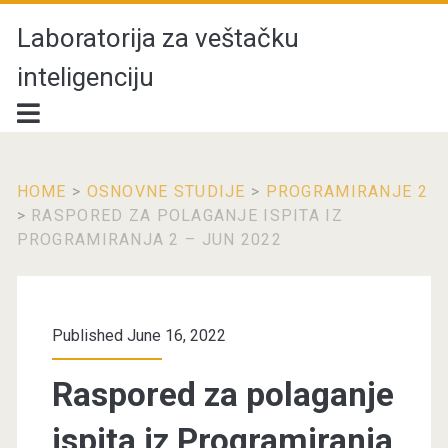
Laboratorija za veštačku
inteligenciju
HOME
>
OSNOVNE STUDIJE
>
PROGRAMIRANJE 2
>
RASPORED ZA POLAGANJE ISPITA IZ
PROGRAMIRANJA 2 – JUN 2022
Published June 16, 2022
Raspored za polaganje
ispita iz Programiranja