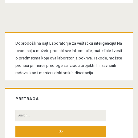
Primary
Sidebar
Dobrodošli na sajt Laboratorije za veštačku inteligenciju! Na
ovom sajtu možete pronaći sve informacije, materijale i vesti
o predmetima koje ova laboratorija pokriva. Takođe, možete
pronaći primere i predloge za izradu projektnih i završnih
radova, kao i master i doktorskih disertacija.
PRETRAGA
Search
for: