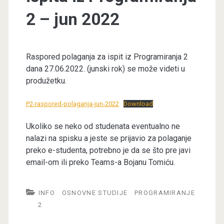
2 – jun 2022
Raspored polaganja za ispit iz Programiranja 2
dana 27.06.2022. (junski rok) se može videti u
produžetku.
P2-raspored-polaganja-jun-2022
Download
Ukoliko se neko od studenata eventualno ne
nalazi na spisku a jeste se prijavio za polaganje
preko e-studenta, potrebno je da se što pre javi
email-om ili preko Teams-a Bojanu Tomiću.
INFO
OSNOVNE STUDIJE
PROGRAMIRANJE
2