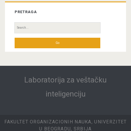
PRETRAGA
Search
for:
Laboratorija za veštačku
inteligenciju
FAKULTET ORGANIZACIONIH NAUKA, UNIVERZITET
U BEOGRADU, SRBIJA