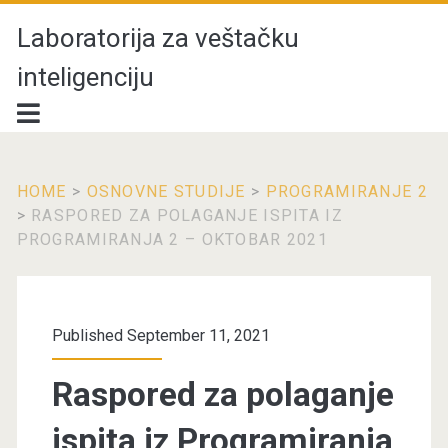
Laboratorija za veštačku
inteligenciju
HOME
>
OSNOVNE STUDIJE
>
PROGRAMIRANJE 2
>
RASPORED ZA POLAGANJE ISPITA IZ
PROGRAMIRANJA 2 – OKTOBAR 2021
Published September 11, 2021
Raspored za polaganje
ispita iz Programiranja