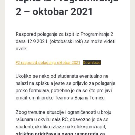
2 – oktobar 2021
Raspored polaganja za ispit iz Programiranja 2
dana 12.9.2021. (oktobarski rok) se može videti
ovde:
P2-raspored-polaganja-oktobar-2021
Download
Ukoliko se neko od studenata eventualno ne
nalazi na spisku a jeste se prijavio za polaganje
preko formulara, potrebno je da se što pre javi
email-om ili preko Teams-a Bojanu Tomiću.
Zbog trenutne situacije i ograničenosti u broju
računara u okviru sala RC, obavezno je da se
studenti, ukoliko izlaze na kolokvijum/ispit,
striktno pridržavaju ovog rasporeda za