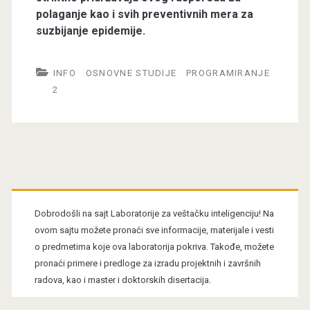
polaganje kao i svih preventivnih mera za
suzbijanje epidemije.
INFO
OSNOVNE STUDIJE
PROGRAMIRANJE
2
Primary
Sidebar
Dobrodošli na sajt Laboratorije za veštačku inteligenciju! Na
ovom sajtu možete pronaći sve informacije, materijale i vesti
o predmetima koje ova laboratorija pokriva. Takođe, možete
pronaći primere i predloge za izradu projektnih i završnih
radova, kao i master i doktorskih disertacija.