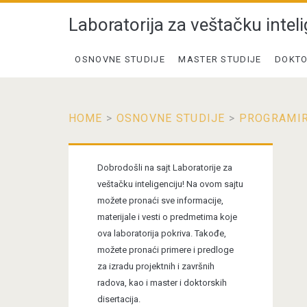
Laboratorija za veštačku inteli
OSNOVNE STUDIJE
MASTER STUDIJE
DOKTO
HOME
>
OSNOVNE STUDIJE
>
PROGRAMIR
Primary
Dobrodošli na sajt Laboratorije za
Sidebar
veštačku inteligenciju! Na ovom sajtu
možete pronaći sve informacije,
materijale i vesti o predmetima koje
ova laboratorija pokriva. Takođe,
možete pronaći primere i predloge
za izradu projektnih i završnih
radova, kao i master i doktorskih
disertacija.