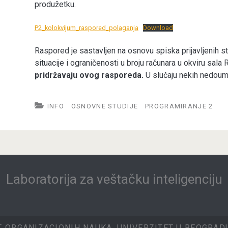
produžetku.
P2_kolokvijum_raspored_polaganja
Download
Raspored je sastavljen na osnovu spiska prijavljenih 
situacije i ograničenosti u broju računara u okviru sal
pridržavaju ovog rasporeda.
U slučaju nekih nedoumi
INFO
OSNOVNE STUDIJE
PROGRAMIRANJE 2
Laboratorija za veštačku inteligenciju
T ORGANIZACIONIH NAUKA, UNIVERZITET U BEOGRADU