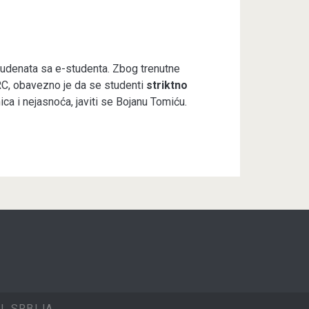
studenata sa e-studenta. Zbog trenutne
a RC, obavezno je da se studenti
striktno
ca i nejasnoća, javiti se Bojanu Tomiću.
, SRBIJA