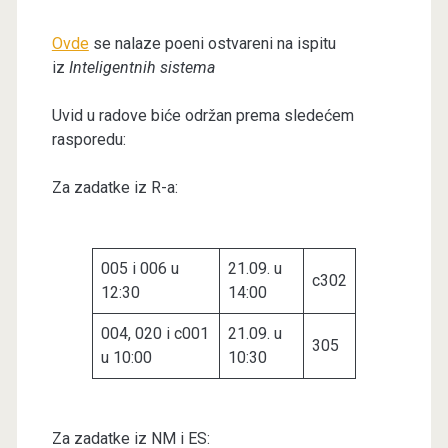
Ovde
se nalaze poeni ostvareni na ispitu
iz
Inteligentnih sistema
Uvid u radove biće održan prema sledećem
rasporedu:
Za zadatke iz R-a:
005 i 006 u
21.09. u
c302
12:30
14:00
004, 020 i c001
21.09. u
305
u 10:00
10:30
Za zadatke iz NM i ES: