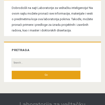
Sidebar
Dobrodošli na sajt Laboratorije za veštačku inteligenciju! Na
ovom sajtu možete pronaći sve informacije, materijale i vesti
o predmetima koje ova laboratorija pokriva. Takođe, možete
pronaći primere i predloge za izradu projektnih i završnih
radova, kao i master i doktorskih disertacija.
PRETRAGA
Search
for:
Laboratorija za veštačku