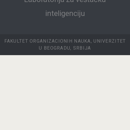
inteligenciju
FAKULTET ORGANIZACIONIH NAUKA, UNIVERZITET
U BEOGRADU, SRBIJA