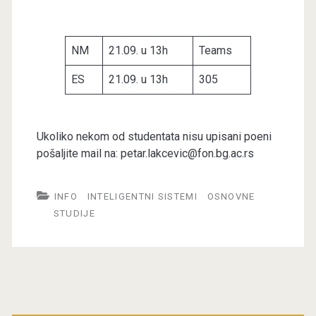
NM
21.09. u 13h
Teams
ES
21.09. u 13h
305
Ukoliko nekom od studentata nisu upisani poeni
pošaljite mail na: petar.lakcevic@fon.bg.ac.rs
INFO
INTELIGENTNI SISTEMI
OSNOVNE
STUDIJE
Primary