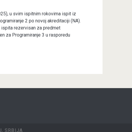
5), u svim ispitnim rokovima ispit iz
gramiranje 2 po novoj akreditaciji (NA).
u ispita rezervisan za predmet
cen za Programiranje 3 u rasporedu
, SRBIJA