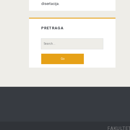
disertacija.
PRETRAGA
Search
for:
FAKULTE