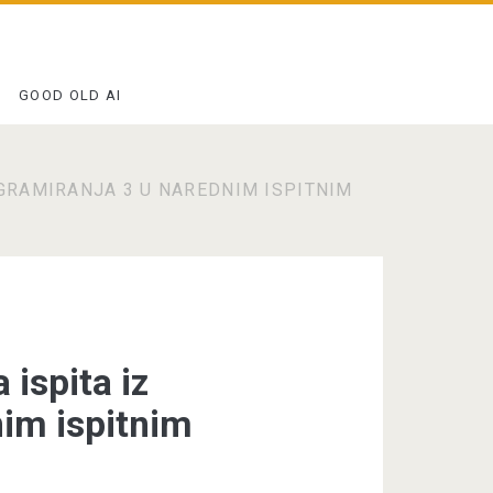
GOOD OLD AI
GRAMIRANJA 3 U NAREDNIM ISPITNIM
ispita iz
nim ispitnim