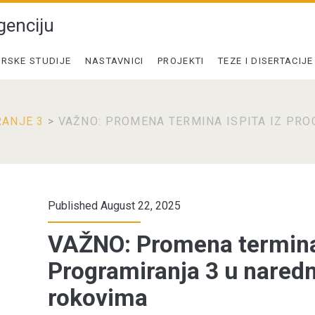
genciju
RSKE STUDIJE
NASTAVNICI
PROJEKTI
TEZE I DISERTACIJE
ANJE 3
>
VAŽNO: PROMENA TERMINA ISPITA IZ PRO
Published August 22, 2025
VAŽNO: Promena termina 
Programiranja 3 u nared
rokovima