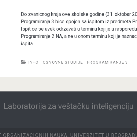
Do zvanicnog kraja ove skolske godine (31. oktobar 202
Programiranja 3 bice spojen sa ispitom iz predmeta Pro
Ispit ce se uvek odrzavati u terminu koji je u raspored
Programiranje 2 NA, a ne u onom terminu koji je nazna
ispita.
INFO
OSNOVNE STUDIJE
PROGRAMIRANJE 3
Laboratorija za veštačku inteligenciju
T ORGANIZACIONIH NAUKA, UNIVERZITET U BEOGRADU