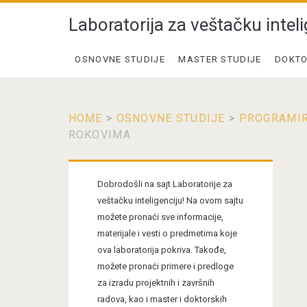
Laboratorija za veštačku inteli
OSNOVNE STUDIJE
MASTER STUDIJE
DOKTO
HOME
>
OSNOVNE STUDIJE
>
PROGRAMIR
ROKOVIMA
Primary
Dobrodošli na sajt Laboratorije za
Sidebar
veštačku inteligenciju! Na ovom sajtu
možete pronaći sve informacije,
materijale i vesti o predmetima koje
ova laboratorija pokriva. Takođe,
možete pronaći primere i predloge
za izradu projektnih i završnih
radova, kao i master i doktorskih