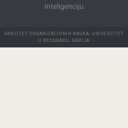
inteligenciju
FAKULTET ORGANIZACIONIH NAUKA, UNIVERZITET
U BEOGRADU, SRBIJA