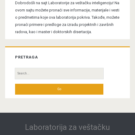
Sidebar
Dobrodošli na sajt Laboratorije za veštačku inteligenciju! Na
ovom sajtu možete pronaći sve informacije, materijale i vesti
o predmetima koje ova laboratorija pokriva. Takođe, možete
pronaći primere i predloge za izradu projektnih i završnih
radova, kao i master i doktorskih disertacija.
PRETRAGA
Search
for:
Laboratorija za veštačku