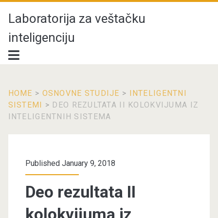
Laboratorija za veštačku
inteligenciju
HOME
>
OSNOVNE STUDIJE
>
INTELIGENTNI
SISTEMI
>
DEO REZULTATA II KOLOKVIJUMA IZ
INTELIGENTNIH SISTEMA
Published January 9, 2018
Deo rezultata II
kolokvijuma iz