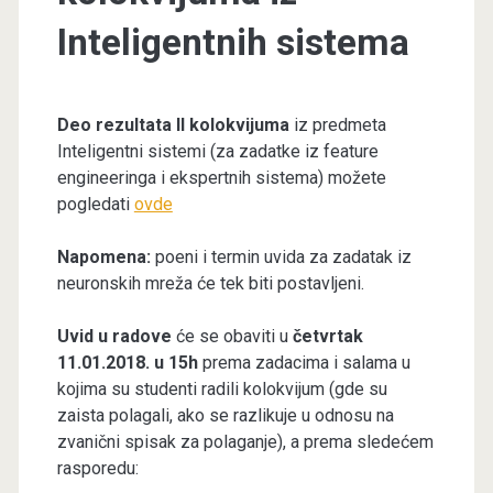
Inteligentnih sistema
Deo rezultata II kolokvijuma
iz predmeta
Inteligentni sistemi (za zadatke iz feature
engineeringa i ekspertnih sistema) možete
pogledati
ovde
Napomena:
poeni i termin uvida za zadatak iz
neuronskih mreža će tek biti postavljeni.
Uvid u radove
će se obaviti u
četvrtak
11.01.2018. u 15h
prema zadacima i salama u
kojima su studenti radili kolokvijum (gde su
zaista polagali, ako se razlikuje u odnosu na
zvanični spisak za polaganje), a prema sledećem
rasporedu: