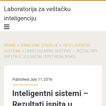
Laboratorija za veštačku
inteligenciju
HOME
>
OSNOVNE STUDIJE
>
INTELIGENTNI
SISTEMI
>
INTELIGENTNI SISTEMI – REZULTATI
ISPITA U JULSKOM ISPITNOM ROKU
Published July 11, 2016
Inteligentni sistemi –
Rezultati ispita u