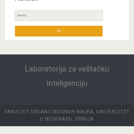
Search
for:
Laboratorija za veštačku
inteligenciju
FAKULTET ORGANIZACIONIH NAUKA, UNIVERZITET
U BEOGRADU, SRBIJA