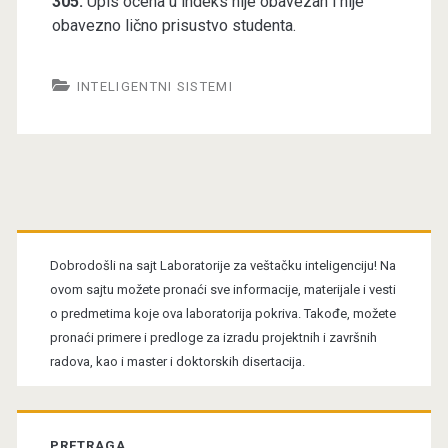
305.
Upis ocena u indeks nije obavezan i nije
obavezno lično prisustvo studenta.
INTELIGENTNI SISTEMI
Primary
Sidebar
Dobrodošli na sajt Laboratorije za veštačku inteligenciju! Na
ovom sajtu možete pronaći sve informacije, materijale i vesti
o predmetima koje ova laboratorija pokriva. Takođe, možete
pronaći primere i predloge za izradu projektnih i završnih
radova, kao i master i doktorskih disertacija.
PRETRAGA