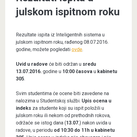
julskom ispitnom roku
Rezultate ispita iz Inteligentnih sistema u
julskom ispitnom roku, rađenog 08.07.2016.
godine, možete pogledati
ovde
.
Uvid u radove
će biti održan u
sredu
13.07.2016.
godine u
10:00 časova
u
kabinetu
305
.
Svim studentima će ocene biti zavedene na
nalozima u Studentskoj službi.
Upis ocena u
indeks
za studente koji su ispit položili u
julskom roku ili nekom od prethodnih rokova,
održaće se istog dana (
13.07.
) nakon uvida u
radove, u periodu
od 10:30 do 11h u kabinetu