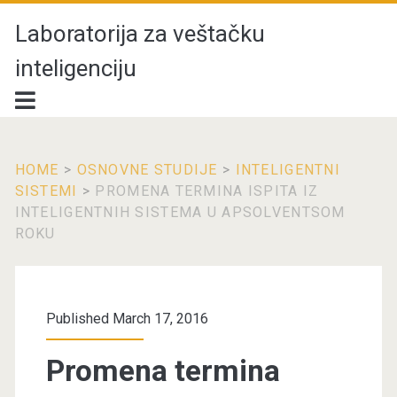
Laboratorija za veštačku
inteligenciju
HOME
>
OSNOVNE STUDIJE
>
INTELIGENTNI
SISTEMI
>
PROMENA TERMINA ISPITA IZ
INTELIGENTNIH SISTEMA U APSOLVENTSOM
ROKU
Published March 17, 2016
Promena termina