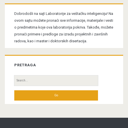
Primary
Sidebar
Dobrodošli na sajt Laboratorije za veštačku inteligenciju! Na
ovom sajtu možete pronaći sve informacije, materijale i vesti
o predmetima koje ova laboratorija pokriva. Takođe, možete
pronaći primere i predloge za izradu projektnih i završnih
radova, kao i master i doktorskih disertacija.
PRETRAGA
Search
for: