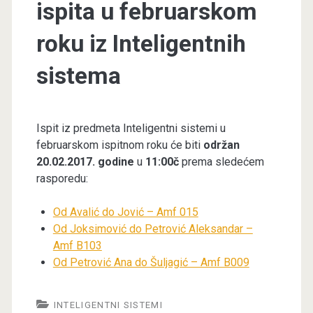
ispita u februarskom
roku iz Inteligentnih
sistema
Ispit iz predmeta Inteligentni sistemi u
februarskom ispitnom roku će biti
održan
20.02.2017. godine
u
11:00č
prema sledećem
rasporedu:
Od Avalić do Jović – Amf 015
Od Joksimović do Petrović Aleksandar –
Amf B103
Od Petrović Ana do Šuljagić – Amf B009
INTELIGENTNI SISTEMI