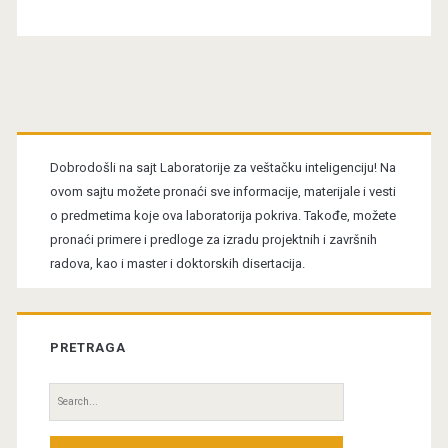
Primary
Sidebar
Dobrodošli na sajt Laboratorije za veštačku inteligenciju! Na
ovom sajtu možete pronaći sve informacije, materijale i vesti
o predmetima koje ova laboratorija pokriva. Takođe, možete
pronaći primere i predloge za izradu projektnih i završnih
radova, kao i master i doktorskih disertacija.
PRETRAGA
Search
for: