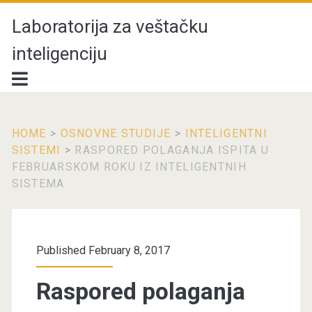
Laboratorija za veštačku
inteligenciju
HOME
>
OSNOVNE STUDIJE
>
INTELIGENTNI
SISTEMI
>
RASPORED POLAGANJA ISPITA U
FEBRUARSKOM ROKU IZ INTELIGENTNIH
SISTEMA
Published February 8, 2017
Raspored polaganja