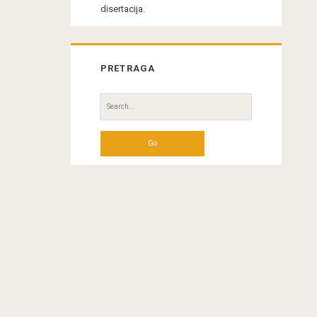
disertacija.
PRETRAGA
Search
for: