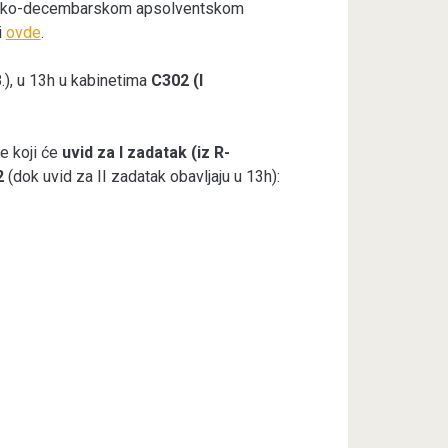
arsko-decembarskom apsolventskom
i
ovde
.
.), u 13h u kabinetima
C302 (I
e koji će
uvid za I zadatak (iz R-
2
(dok uvid za II zadatak obavljaju u 13h):