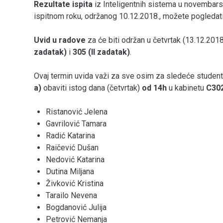
Rezultate ispita
iz Inteligentnih sistema u novemb
ispitnom roku, održanog 10.12.2018., možete pogledat
Uvid u radove
za će biti održan u četvrtak (13.12.2018
zadatak)
i
305 (II zadatak)
.
Ovaj termin uvida važi za sve osim za sledeće student
a)
obaviti istog dana (četvrtak)
od 14h
u kabinetu
C30
Ristanović Jelena
Gavrilović Tamara
Radić Katarina
Raičević Dušan
Nedović Katarina
Dutina Miljana
Živković Kristina
Tarailo Nevena
Bogdanović Julija
Petrović Nemanja