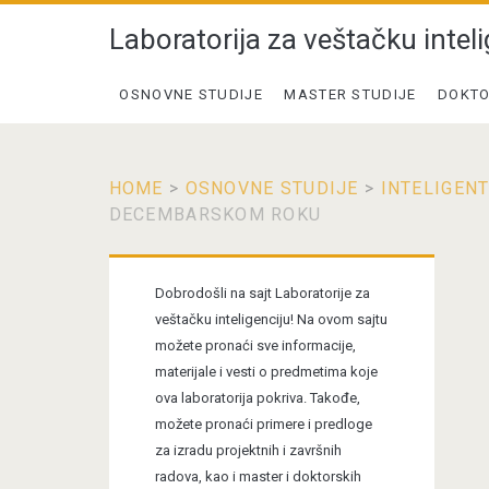
Laboratorija za veštačku inteli
OSNOVNE STUDIJE
MASTER STUDIJE
DOKTO
HOME
>
OSNOVNE STUDIJE
>
INTELIGENT
DECEMBARSKOM ROKU
Primary
Dobrodošli na sajt Laboratorije za
Sidebar
veštačku inteligenciju! Na ovom sajtu
možete pronaći sve informacije,
materijale i vesti o predmetima koje
ova laboratorija pokriva. Takođe,
možete pronaći primere i predloge
za izradu projektnih i završnih
radova, kao i master i doktorskih