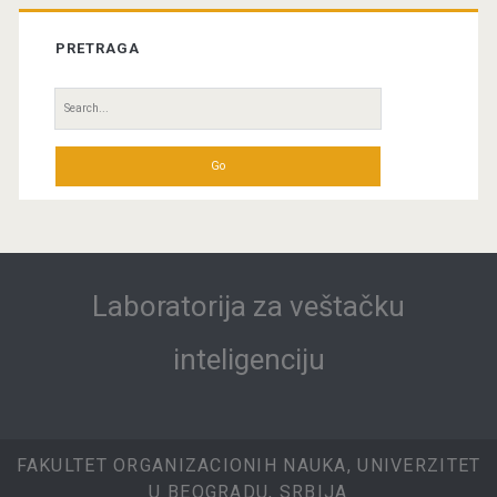
PRETRAGA
Search
for:
Laboratorija za veštačku
inteligenciju
FAKULTET ORGANIZACIONIH NAUKA, UNIVERZITET
U BEOGRADU, SRBIJA