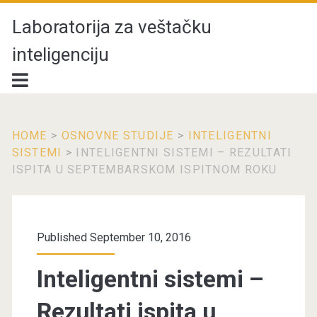
Laboratorija za veštačku
inteligenciju
HOME
>
OSNOVNE STUDIJE
>
INTELIGENTNI
SISTEMI
>
INTELIGENTNI SISTEMI – REZULTATI
ISPITA U SEPTEMBARSKOM ISPITNOM ROKU
Published September 10, 2016
Inteligentni sistemi –
Rezultati ispita u