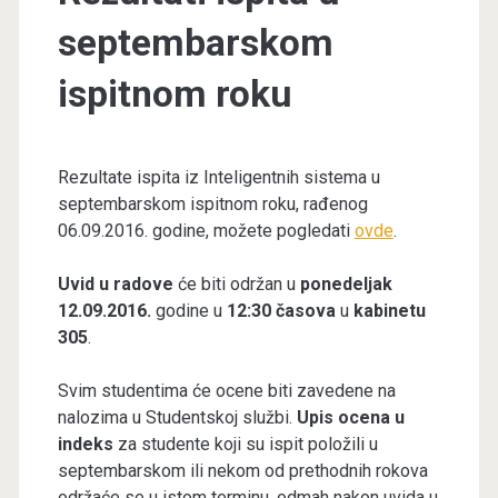
septembarskom
ispitnom roku
Rezultate ispita iz Inteligentnih sistema u
septembarskom ispitnom roku, rađenog
06.09.2016. godine, možete pogledati
ovde
.
Uvid u radove
će biti održan u
ponedeljak
12.09.2016.
godine u
12:30 časova
u
kabinetu
305
.
Svim studentima će ocene biti zavedene na
nalozima u Studentskoj službi.
Upis ocena u
indeks
za studente koji su ispit položili u
septembarskom ili nekom od prethodnih rokova
održaće se u istom terminu, odmah nakon uvida u