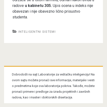
radove
u kabinetu 305.
Upis ocena u indeks nije
obavezan i nije obavezno lično prisustvo
studenta.
INTELIGENTNI SISTEMI
Primary
Sidebar
Dobrodošli na sajt Laboratorije za veštačku inteligenciju! Na
ovom sajtu možete pronaći sve informacije, materijale i vesti
o predmetima koje ova laboratorija pokriva. Takođe, možete
pronaći primere i predloge za izradu projektnih i završnih
radova, kao i master i doktorskih disertacija.