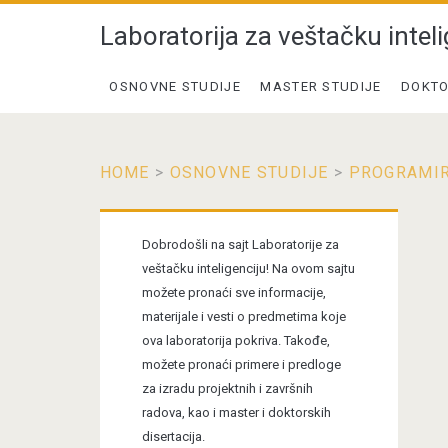
Laboratorija za veštačku inteli
OSNOVNE STUDIJE
MASTER STUDIJE
DOKTO
HOME
>
OSNOVNE STUDIJE
>
PROGRAMIR
Primary
Dobrodošli na sajt Laboratorije za
Sidebar
veštačku inteligenciju! Na ovom sajtu
možete pronaći sve informacije,
materijale i vesti o predmetima koje
ova laboratorija pokriva. Takođe,
možete pronaći primere i predloge
za izradu projektnih i završnih
radova, kao i master i doktorskih
disertacija.