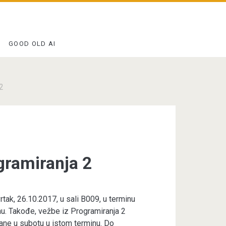
GOOD OLD AI
2
gramiranja 2
rtak, 26.10.2017, u sali B009, u terminu
nu. Takođe, vežbe iz Programiranja 2
žane u subotu u istom terminu. Do