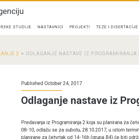
genciju
RSKE STUDIJE
NASTAVNICI
PROJEKTI
TEZE I DISERTACIJE
ANJE 2
>
ODLAGANJE NASTAVE IZ PROGRAMIRANJA 
Published October 24, 2017
Odlaganje nastave iz Pro
Predavanja iz Programiranja 2 koja su planirana za četv
08-10, odlažu se za subotu, 28.10.2017, u istom termi
planirane za četvrtak od 14-16h (grupa B4) će biti odr