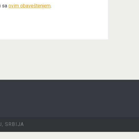
u sa
ovim obaveštenjem
.
, SRBIJA