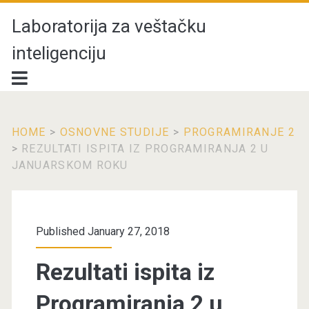
Laboratorija za veštačku
inteligenciju
HOME
>
OSNOVNE STUDIJE
>
PROGRAMIRANJE 2
>
REZULTATI ISPITA IZ PROGRAMIRANJA 2 U
JANUARSKOM ROKU
Published January 27, 2018
Rezultati ispita iz
Programiranja 2 u