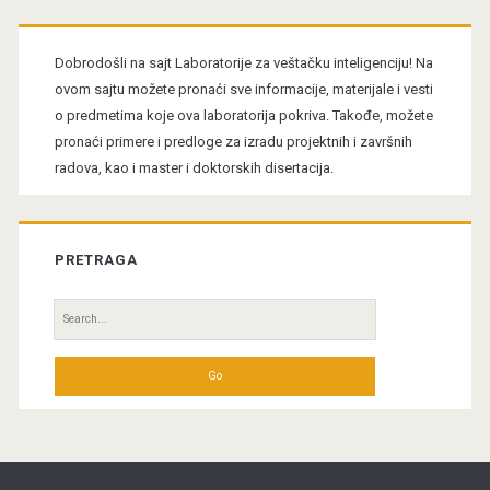
Primary
Sidebar
Dobrodošli na sajt Laboratorije za veštačku inteligenciju! Na
ovom sajtu možete pronaći sve informacije, materijale i vesti
o predmetima koje ova laboratorija pokriva. Takođe, možete
pronaći primere i predloge za izradu projektnih i završnih
radova, kao i master i doktorskih disertacija.
PRETRAGA
Search
for: