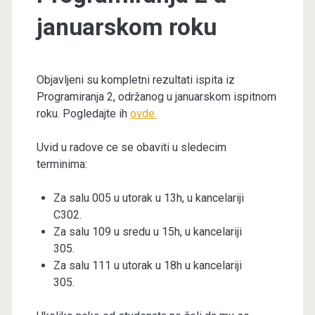
januarskom roku
Objavljeni su kompletni rezultati ispita iz
Programiranja 2, održanog u januarskom ispitnom
roku. Pogledajte ih
ovde.
Uvid u radove ce se obaviti u sledecim
terminima:
Za salu 005 u utorak u 13h, u kancelariji
C302.
Za salu 109 u sredu u 15h, u kancelariji
305.
Za salu 111 u utorak u 18h u kancelariji
305.