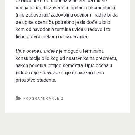
Ukoliko neko od studenata ne želi da mu se
ocena sa ispita zavede u ispitnoj dokumentaciji
(nije zadovoljan/zadovoljna ocenom i radije bi da
se upiše ocena 5), potrebno je da dođe u bilo
kom od navedenih termina uvida u radove i to
lično potvrdi nekom od nastavnika.
Upis ocene u indeks
je moguć u terminima
konsultacija bilo kog od nastavnika na predmetu,
nakon početka letnjeg semestra. Upis ocena u
indeks
nije obavezan
i nije obavezno lično
prisustvo studenta.
PROGRAMIRANJE 2