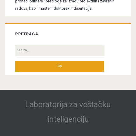
pronaći primere i predloge za izradu projektnih i završnih
radova, kao i master i doktorskih disertacija.
PRETRAGA
Search
for:
Laboratorija za veštačku
inteligenciju