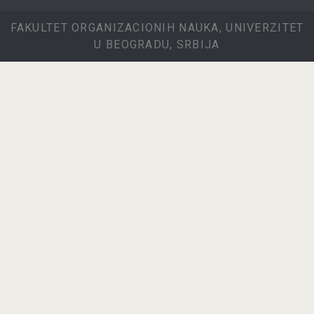
FAKULTET ORGANIZACIONIH NAUKA, UNIVERZITET
U BEOGRADU, SRBIJA