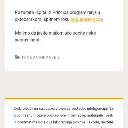
Rezultate ispita iz Principa programiranja u
oktobarskom ispitnom roku
pogledajte ovde
Molimo da javite mailom ako uocite neke
nepravilnosti
PROGRAMIRANJE 2
Primary
Sidebar
Dobrodošli na sajt Laboratorije za veštačku inteligenciju! Na
ovom sajtu možete pronaći sve informacije, materijale i vesti
o predmetima koje ova laboratorija pokriva. Takođe, možete