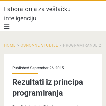
Laboratorija za veštačku
inteligenciju
HOME
>
OSNOVNE STUDIJE
>
PROGRAMIRANJE 2
Category:
<span>Programiranje
Published September 26, 2015
2</span>
Rezultati iz principa
programiranja