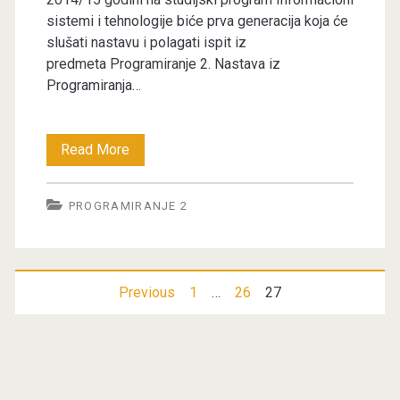
sistemi i tehnologije biće prva generacija koja će
slušati nastavu i polagati ispit iz
predmeta Programiranje 2. Nastava iz
Programiranja…
Nastava
Read More
iz
PROGRAMIRANJE 2
Programiranja
2
počinje
Posts
Previous
1
…
26
27
u
pagination
oktobru
2015
Primary