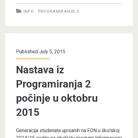
2
INFO
PROGRAMIRANJE 2
vs.
Principi
programiranja
Published July 5, 2015
Nastava iz
Programiranja 2
počinje u oktobru
2015
Generacija studenata upisanih na FON u školskoj
2014/15 godini na studijski program Informacioni