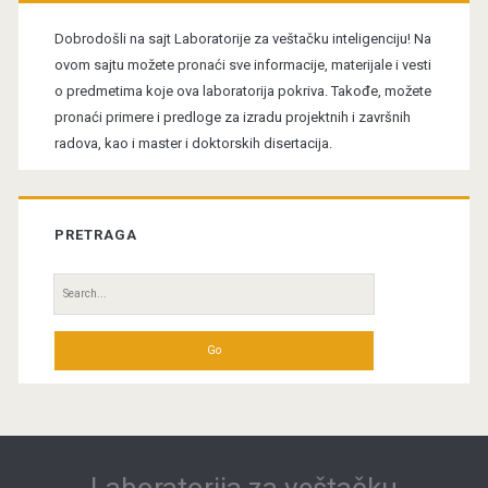
Sidebar
Dobrodošli na sajt Laboratorije za veštačku inteligenciju! Na
ovom sajtu možete pronaći sve informacije, materijale i vesti
o predmetima koje ova laboratorija pokriva. Takođe, možete
pronaći primere i predloge za izradu projektnih i završnih
radova, kao i master i doktorskih disertacija.
PRETRAGA
Search
for:
Laboratorija za veštačku