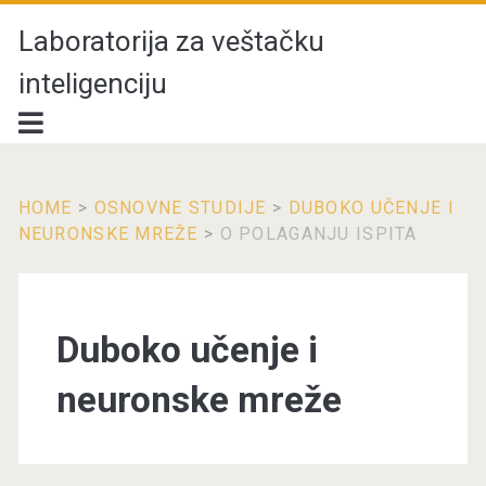
Laboratorija za veštačku
inteligenciju
HOME
>
OSNOVNE STUDIJE
>
DUBOKO UČENJE I
NEURONSKE MREŽE
>
O POLAGANJU ISPITA
Duboko učenje i
neuronske mreže