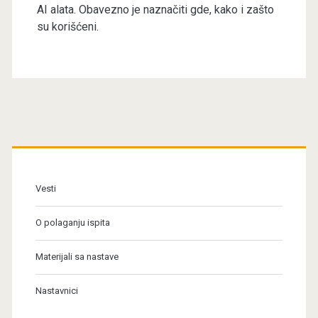
AI alata. Obavezno je naznačiti gde, kako i zašto
su korišćeni.
Primary
Sidebar
Vesti
O polaganju ispita
Materijali sa nastave
Nastavnici